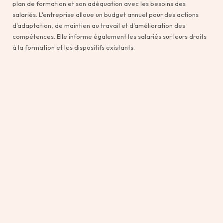
plan de formation et son adéquation avec les besoins des
salariés. L'entreprise alloue un budget annuel pour des actions
d'adaptation, de maintien au travail et d'amélioration des
compétences. Elle informe également les salariés sur leurs droits
à la formation et les dispositifs existants.
A quoi sert la commission égalité
professionnelle au sein du CSE ?
Elle lutte contre la discrimination dans l'entreprise. Chaque année, elle
analyse le rapport sur l'égalité professionnelle remis par l'employeur au
CSE. Ce document présente des chiffres sur la répartition hommes-
femmes, les responsabilités, les rémunérations et les conditions de travail,
permettant d'évaluer les situations respectives.