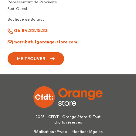
Représentant de Proximité
Sud-Ouest
Boutique de Balaruc
06.84.22.15.23
marc.batut@orange-store.com
ME TROUVER
2025 - CFDT - Orange Store © Tout
droits réservés
Réalisation :
9web
-
Mentions légales