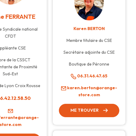
ne FERRANTE
Karen BERTON
 Syndicale national
CFDT
Membre titulaire du CSE
ppléante CSE
Secrétaire adjointe du CSE
re de la CSSCT
Boutique de Péronne
ntante de Proximité
Sud-Est
06.31.46.47.65
de Lyon Croix Rousse
karen.berton@orange-
store.com
6.42.12.58.50
ME TROUVER
.ferrante@orange-
store.com