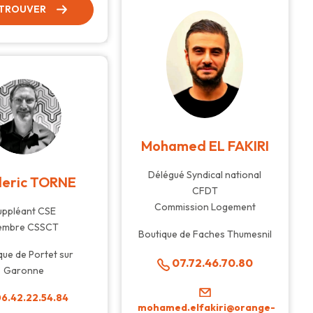
 TROUVER
Mohamed EL FAKIRI
Délégué Syndical national
deric TORNE
CFDT
Commission Logement
uppléant CSE
embre CSSCT
Boutique de Faches Thumesnil
que de Portet sur
07.72.46.70.80
Garonne
6.42.22.54.84
mohamed.elfakiri@orange-