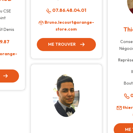
07.86.48.04.01
au CSE
int
Bruno.lecourt@orange-
Thi
store.com
St Denis
9.87
Consei
ME TROUVER
Négoci
@orange-
Représe
m
Bout
0
thie
ME