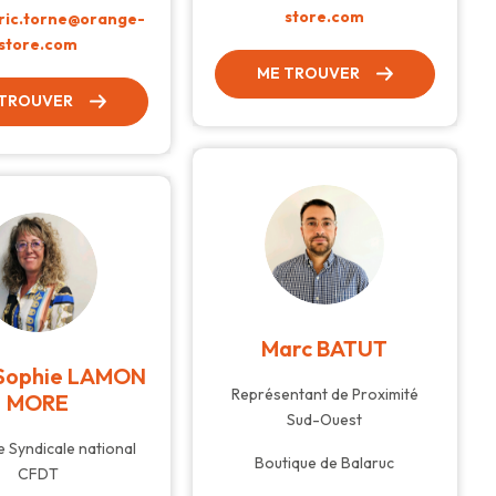
store.com
ric.torne@orange-
store.com
ME TROUVER
 TROUVER
Marc BATUT
Sophie LAMON
Représentant de Proximité
MORE
Sud-Ouest
 Syndicale national
Boutique de Balaruc
CFDT