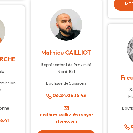
ME
Mathieu CAILLIOT
ERCHE
Représentant de Proximité
CSE
Nord-Est
Fre
ommission
Boutique de Soissons
e
S
06.24.06.16.43
M
ronne
Bouti
mathieu.cailliot@orange-
6.41
store.com
0