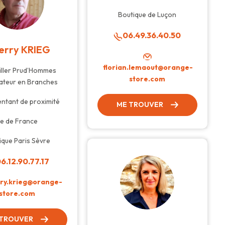
Boutique de Luçon
06.49.36.40.50
erry KRIEG
florian.lemaout@orange-
ller Prud’Hommes
store.com
ateur en Branches
ntant de proximité
ME TROUVER
Ile de France
ique Paris Sèvre
6.12.90.77.17
rry.krieg@orange-
store.com
 TROUVER