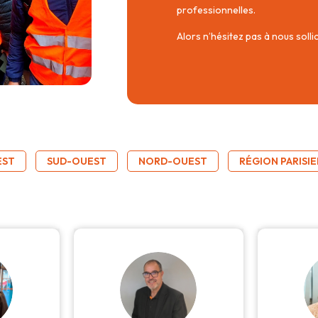
professionnelles.
Alors n’hésitez pas à nous solli
EST
SUD-OUEST
NORD-OUEST
RÉGION PARISI