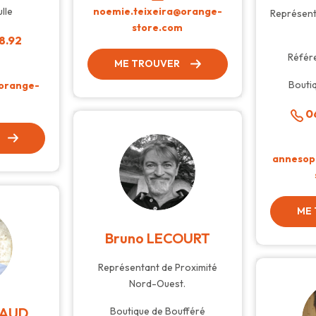
noemie.teixeira@orange-
lle
Représent
store.com
8.92
Référ
ME TROUVER
Boutiq
@orange-
m
06
annesop
ME
Bruno LECOURT
Représentant de Proximité
Nord-Ouest.
LAUD
Boutique de Boufféré