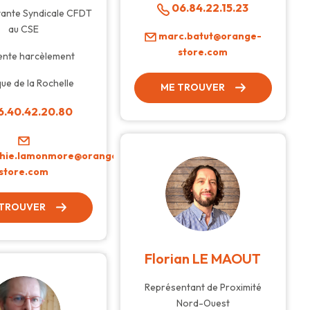
06.84.22.15.23
ante Syndicale CFDT
au CSE
marc.batut@orange-
store.com
ente harcèlement
ue de la Rochelle
ME TROUVER
.40.42.20.80
hie.lamonmore@orange-
store.com
 TROUVER
Florian LE MAOUT
Représentant de Proximité
Nord-Ouest