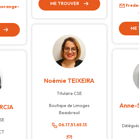
ME TROUVER
frede
@orange-
m
ME
Noémie TEIXEIRA
Titulaire CSE
Anne-
Boutique de Limoges
ARCIA
Beaubreuil
CSE
06.17.51.65.13
Déléguée
CT