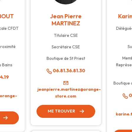
IBOUT
Jean Pierre
Kari
MARTINEZ
cale CFDT
Déléguée
Titulaire CSE
roximité
Su
Secrétaire CSE
Memb
Boutique de St Priest
s Bains
Représe
06.81.36.81.30
4.19
Boutique 
jeanpierre.martinez@orange-
0
@orange-
store.com
m
ME TROUVER
karine